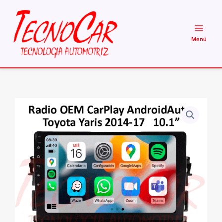
Ir
al
contenido
Radio
Toyota
Yaris
2014-
17
CarPlay
Android
Auto