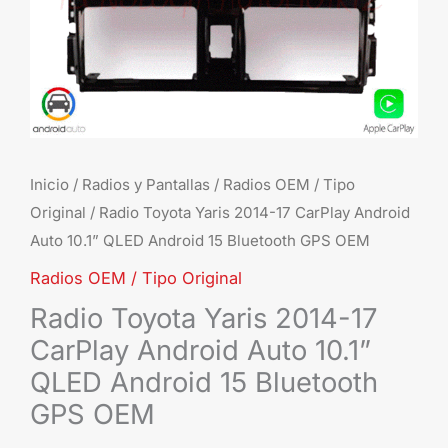
10.1”
QLED
Android
15
Bluetooth
GPS
OEM
Inicio
/
Radios y Pantallas
/
Radios OEM / Tipo
Original
/ Radio Toyota Yaris 2014-17 CarPlay Android
cantidad
Auto 10.1” QLED Android 15 Bluetooth GPS OEM
Radios OEM / Tipo Original
Radio Toyota Yaris 2014-17
CarPlay Android Auto 10.1”
QLED Android 15 Bluetooth
GPS OEM