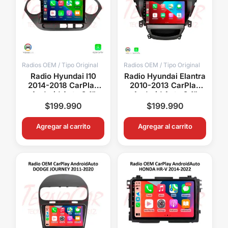
Radios OEM / Tipo Original
Radios OEM / Tipo Original
Radio Hyundai I10
Radio Hyundai Elantra
2014-2018 CarPlay
2010-2013 CarPlay
Android Auto 9.1”
Android Auto 9.1”
Pantalla OEM Android
Pantalla OEM
$
199.990
$
199.990
15 Bluetooth GPS
Bluetooth GPS WiFi
Agregar al carrito
Agregar al carrito