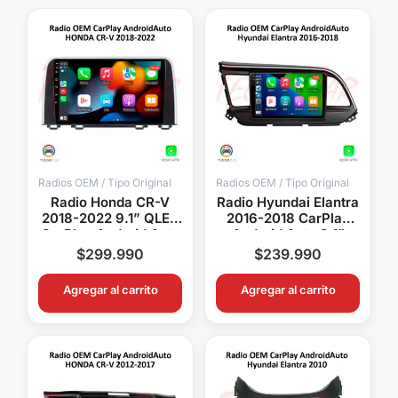
Radios OEM / Tipo Original
Radios OEM / Tipo Original
Radio Honda CR-V
Radio Hyundai Elantra
2018-2022 9.1” QLED
2016-2018 CarPlay
CarPlay Android Auto
Android Auto 9.1”
GPS Bluetooth
Pantalla OEM Android
$
299.990
$
239.990
Android 15 OEM
15 Bluetooth GPS
Agregar al carrito
Agregar al carrito