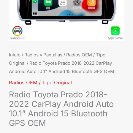
10.1
And
15
Blu
GP
OE
can
Inicio
/
Radios y Pantallas
/
Radios OEM / Tipo
Original
/ Radio Toyota Prado 2018-2022 CarPlay
Android Auto 10.1” Android 15 Bluetooth GPS OEM
Radios OEM / Tipo Original
Radio Toyota Prado 2018-
2022 CarPlay Android Auto
10.1” Android 15 Bluetooth
GPS OEM