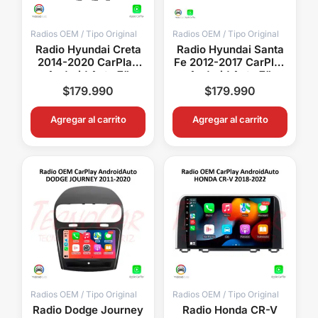
Radios OEM / Tipo Original
Radios OEM / Tipo Original
Radio Hyundai Creta
Radio Hyundai Santa
2014-2020 CarPlay
Fe 2012-2017 CarPlay
Android Auto 7”
Android Auto 7”
Pantalla OEM
Pantalla OEM
$
179.990
$
179.990
Bluetooth GPS WiFi
Bluetooth GPS WiFi
Agregar al carrito
Agregar al carrito
Radios OEM / Tipo Original
Radios OEM / Tipo Original
Radio Dodge Journey
Radio Honda CR-V