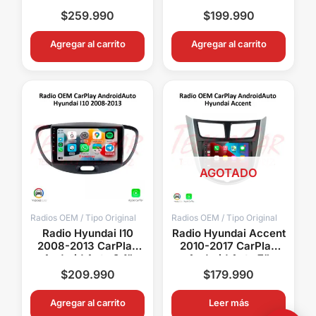
Pantalla OEM Android
Pantalla OEM Android
$
259.990
$
199.990
15 Bluetooth GPS
15 Bluetooth GPS
Agregar al carrito
Agregar al carrito
AGOTADO
Radios OEM / Tipo Original
Radios OEM / Tipo Original
Radio Hyundai I10
Radio Hyundai Accent
2008-2013 CarPlay
2010-2017 CarPlay
Android Auto 9.1”
Android Auto 7”
Pantalla OEM Android
Pantalla OEM Android
$
209.990
$
179.990
15 Bluetooth GPS
15 Bluetooth GPS
Agregar al carrito
Leer más