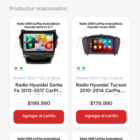
Productos relacionados
Radios OEM / Tipo Original
Radios OEM / Tipo Original
Radio Hyundai Santa
Radio Hyundai Tucson
Fe 2012-2017 CarPlay
2010-2014 CarPlay
Android 15 Auto 9.1”
Android Auto 7”
Pantalla OEM
Pantalla OEM
$
199.990
$
179.990
Bluetooth GPS
Bluetooth GPS WiFi
Agregar al carrito
Agregar al carrito