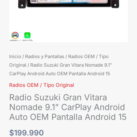
Aut
OE
Pant
And
15
can
Inicio
/
Radios y Pantallas
/
Radios OEM / Tipo
Original
/ Radio Suzuki Gran Vitara Nomade 9.1”
CarPlay Android Auto OEM Pantalla Android 15
Radios OEM / Tipo Original
Radio Suzuki Gran Vitara
Nomade 9.1” CarPlay Android
Auto OEM Pantalla Android 15
$
199.990