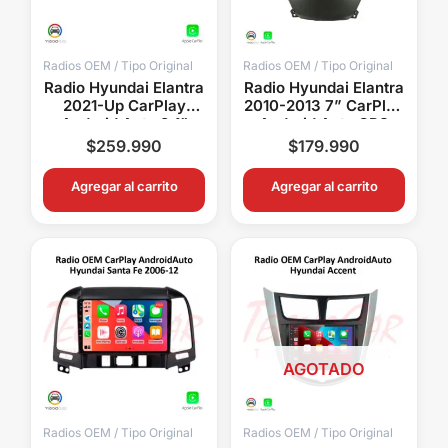
Radios OEM / Tipo Original
Radios OEM / Tipo Original
Radio Hyundai Elantra
Radio Hyundai Elantra
2021-Up CarPlay
2010-2013 7” CarPlay
Android Auto 9.1”
Android Auto GPS
Pantalla OEM Android
Bluetooth Android 15
$
259.990
$
179.990
15 Bluetooth GPS
OEM
Agregar al carrito
Agregar al carrito
AGOTADO
Radios OEM / Tipo Original
Radios OEM / Tipo Original