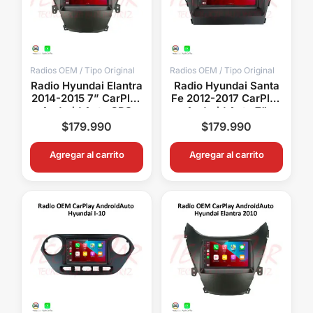
Radios OEM / Tipo Original
Radios OEM / Tipo Original
Radio Hyundai Elantra
Radio Hyundai Santa
2014-2015 7” CarPlay
Fe 2012-2017 CarPlay
Android Auto GPS
Android Auto 7”
Bluetooth Android 15
Pantalla OEM
$
179.990
$
179.990
OEM
Bluetooth GPS WiFi
Agregar al carrito
Agregar al carrito