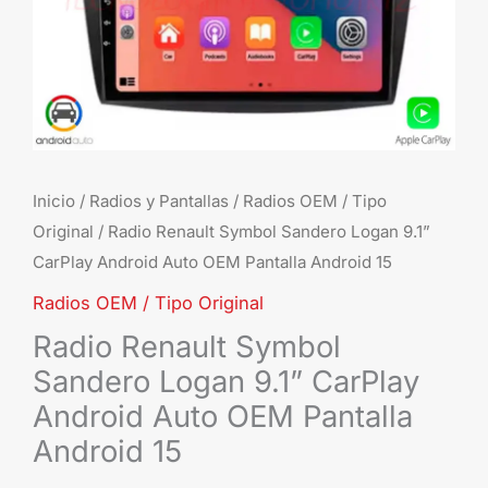
Aut
OE
Pant
And
15
can
Inicio
/
Radios y Pantallas
/
Radios OEM / Tipo
Original
/ Radio Renault Symbol Sandero Logan 9.1”
CarPlay Android Auto OEM Pantalla Android 15
Radios OEM / Tipo Original
Radio Renault Symbol
Sandero Logan 9.1” CarPlay
Android Auto OEM Pantalla
Android 15