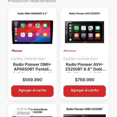
Productos relacionados
CarPlay / Android Auto
CarPlay / Android Auto
Radio Pioneer DMH-
Radio Pioneer AVH-
AP6650BT Pantalla
Z5250BT 6.8” Doble
9.1” Carplay Android
Din Bluetooth DVD
Auto Inalambrico
USB Cámara Control
$
569.990
$
769.990
Volante
Agregar al carrito
Agregar al carrito
El
El
precio
precio
¡Oferta!
¡Oferta!
original
actual