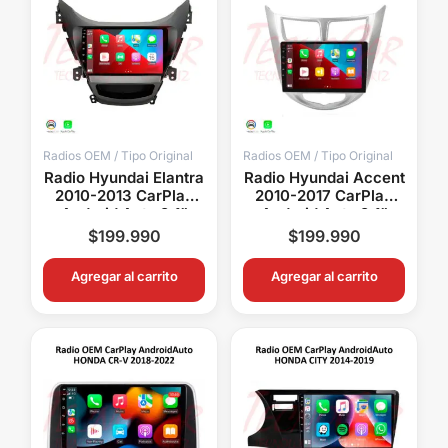
Radios OEM / Tipo Original
Radios OEM / Tipo Original
Radio Hyundai Elantra
Radio Hyundai Accent
2010-2013 CarPlay
2010-2017 CarPlay
Android Auto 9.1”
Android Auto 9.1”
Pantalla OEM
Pantalla OEM Android
$
199.990
$
199.990
Bluetooth GPS WiFi
15 Bluetooth GPS
Agregar al carrito
Agregar al carrito