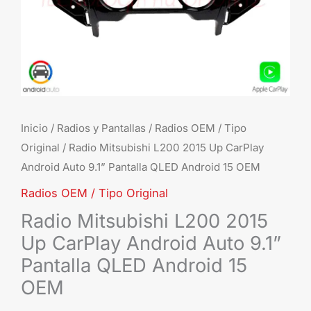
9.1”
Pant
QL
And
15
OE
can
Inicio
/
Radios y Pantallas
/
Radios OEM / Tipo
Original
/ Radio Mitsubishi L200 2015 Up CarPlay
Android Auto 9.1” Pantalla QLED Android 15 OEM
Radios OEM / Tipo Original
Radio Mitsubishi L200 2015
Up CarPlay Android Auto 9.1”
Pantalla QLED Android 15
OEM