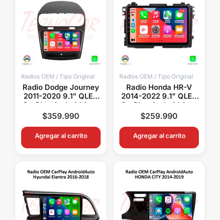
Radios OEM / Tipo Original
Radios OEM / Tipo Original
Radio Dodge Journey
Radio Honda HR-V
2011-2020 9.1” QLED
2014-2022 9.1” QLED
CarPlay Android Auto
CarPlay Android Auto
GPS Bluetooth
GPS Bluetooth
$
359.990
$
259.990
Android 15 OEM
Android 15 OEM
Agregar al carrito
Agregar al carrito