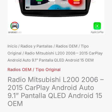
Aut
9.1”
Pant
QL
And
15
OE
Inicio
/
Radios y Pantallas
/
Radios OEM / Tipo
Original
/ Radio Mitsubishi L200 2006 – 2015 CarPlay
can
Android Auto 9.1” Pantalla QLED Android 15 OEM
Radios OEM / Tipo Original
Radio Mitsubishi L200 2006 –
2015 CarPlay Android Auto
9.1” Pantalla QLED Android 15
OEM