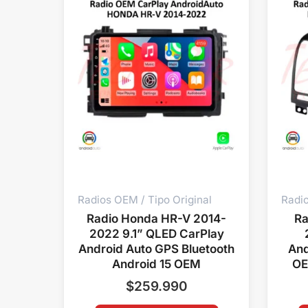
Radios OEM / Tipo Original
Radio
Radio Honda HR-V 2014-
Ra
2022 9.1” QLED CarPlay
Android Auto GPS Bluetooth
And
Android 15 OEM
OE
$
259.990