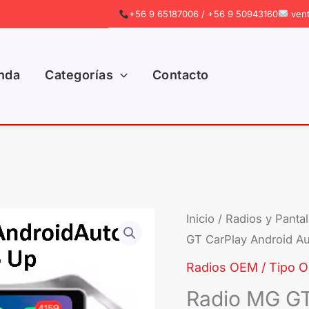
+56 9 65187006 / +56 9 50943160
vent
nda
Categorías
Contacto
Inicio
/
Radios y Pantal
GT CarPlay Android Au
Radios OEM / Tipo Or
Radio MG GT