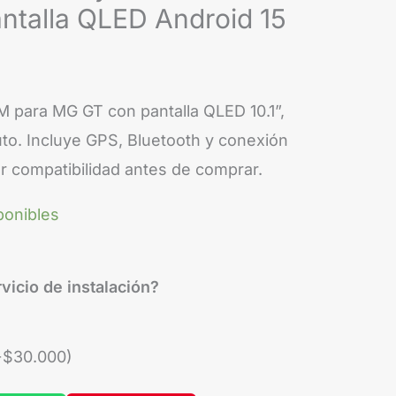
Android
ntalla QLED Android 15
Auto
10.1"
OEM
M para MG GT con pantalla QLED 10.1”,
Pantalla
to. Incluye GPS, Bluetooth y conexión
QLED
ar compatibilidad antes de comprar.
Android
15
ponibles
cantidad
vicio de instalación?
+
$
30.000
)