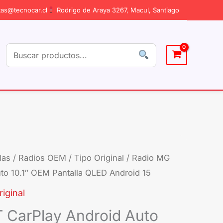
as@tecnocar.cl
Rodrigo de Araya 3267, Macul, Santiago
las
/
Radios OEM / Tipo Original
/ Radio MG
Radio
to 10.1″ OEM Pantalla QLED Android 15
MG
GT
iginal
CarPlay
 CarPlay Android Auto