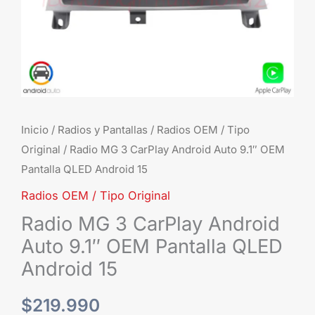
Pant
QL
And
15
can
Inicio
/
Radios y Pantallas
/
Radios OEM / Tipo
Original
/ Radio MG 3 CarPlay Android Auto 9.1″ OEM
Pantalla QLED Android 15
Radios OEM / Tipo Original
Radio MG 3 CarPlay Android
Auto 9.1″ OEM Pantalla QLED
Android 15
$
219.990