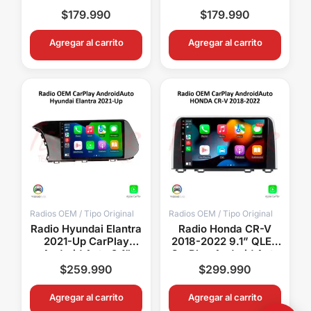
Pantalla OEM
Pantalla OEM
$
179.990
$
179.990
Bluetooth GPS
Bluetooth GPS WiFi
Agregar al carrito
Agregar al carrito
Radios OEM / Tipo Original
Radios OEM / Tipo Original
Radio Hyundai Elantra
Radio Honda CR-V
2021-Up CarPlay
2018-2022 9.1” QLED
Android Auto 9.1”
CarPlay Android Auto
Pantalla OEM Android
GPS Bluetooth
$
259.990
$
299.990
15 Bluetooth GPS
Android 15 OEM
Agregar al carrito
Agregar al carrito