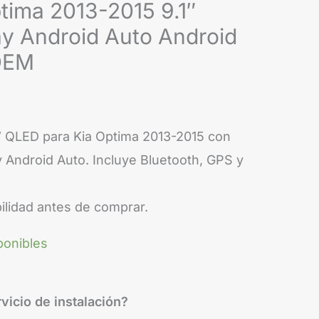
2015
tima 2013-2015 9.1″
9.1"
y Android Auto Android
QLED
 OEM
CarPlay
Android
Auto
1” QLED para Kia Optima 2013-2015 con
Android
y Android Auto. Incluye Bluetooth, GPS y
15
Pantalla
ilidad antes de comprar.
OEM
cantidad
ponibles
vicio de instalación?