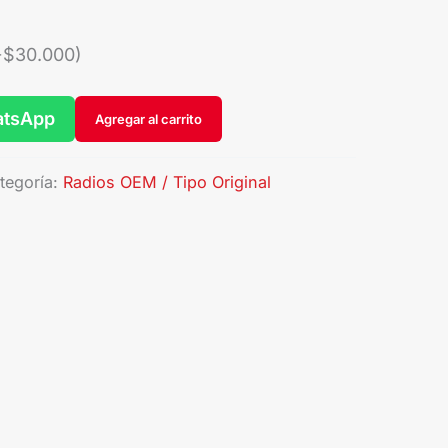
+
$
30.000
)
atsApp
Agregar al carrito
tegoría:
Radios OEM / Tipo Original