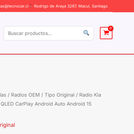
as@tecnocar.cl
Rodrigo de Araya 3267, Macul, Santiago
las
/
Radios OEM / Tipo Original
/ Radio Kia
Radio
 QLED CarPlay Android Auto Android 15
Kia
Optima
2013-
iginal