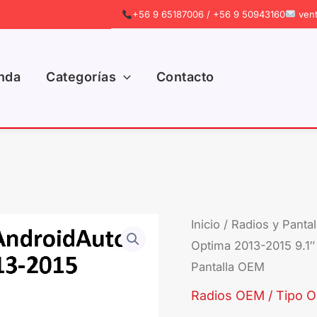
+56 9 65187006 / +56 9 50943160
vent
nda
Categorías
Contacto
Inicio
/
Radios y Pantal
Optima 2013-2015 9.1″
Pantalla OEM
Radios OEM / Tipo Or