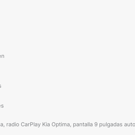
en
s
es
, radio CarPlay Kia Optima, pantalla 9 pulgadas auto,