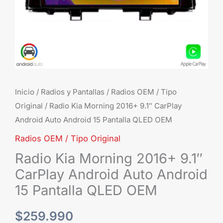
And
15
Pant
QL
OE
can
Inicio
/
Radios y Pantallas
/
Radios OEM / Tipo
Original
/ Radio Kia Morning 2016+ 9.1″ CarPlay
Android Auto Android 15 Pantalla QLED OEM
Radios OEM / Tipo Original
Radio Kia Morning 2016+ 9.1″
CarPlay Android Auto Android
15 Pantalla QLED OEM
$
259.990