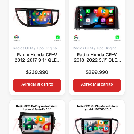
Radios OEM / Tipo Original
Radios OEM / Tipo Original
Radio Honda CR-V
Radio Honda CR-V
2012-2017 9.1” QLED
2018-2022 9.1” QLED
CarPlay Android Auto
CarPlay Android Auto
GPS Bluetooth
GPS Bluetooth
$
239.990
$
299.990
Android 15 OEM
Android 15 OEM
Agregar al carrito
Agregar al carrito