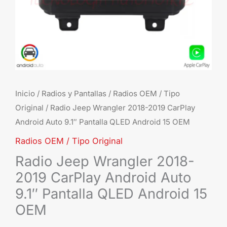
9.1"
Pant
QL
And
15
OE
can
Inicio
/
Radios y Pantallas
/
Radios OEM / Tipo
Original
/ Radio Jeep Wrangler 2018-2019 CarPlay
Android Auto 9.1″ Pantalla QLED Android 15 OEM
Radios OEM / Tipo Original
Radio Jeep Wrangler 2018-
2019 CarPlay Android Auto
9.1″ Pantalla QLED Android 15
OEM