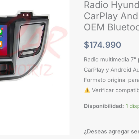
Radio Hyund
CarPlay Andr
OEM Bluetoo
$
174.990
Radio multimedia 7”
CarPlay y Android Aut
Formato original para
Verificar compatib
Disponibilidad:
1 dis
¿Deseas agregar ser