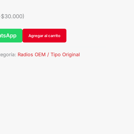
+
$
30.000
)
atsApp
Agregar al carrito
tegoría:
Radios OEM / Tipo Original