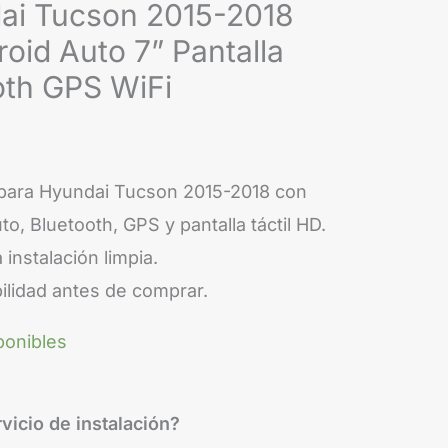
2018
ai Tucson 2015-2018
CarPlay
oid Auto 7” Pantalla
Android
th GPS WiFi
Auto
7”
Pantalla
 para Hyundai Tucson 2015-2018 con
OEM
o, Bluetooth, GPS y pantalla táctil HD.
Bluetooth
 instalación limpia.
GPS
ilidad antes de comprar.
WiFi
cantidad
ponibles
vicio de instalación?