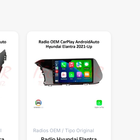
l
Radios OEM / Tipo Original
ra
Radio Hyundai Elantra