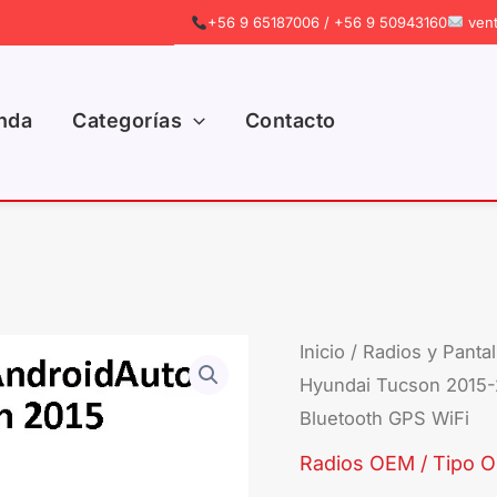
+56 9 65187006 / +56 9 50943160
vent
nda
Categorías
Contacto
Inicio
/
Radios y Pantal
Hyundai Tucson 2015-2
Bluetooth GPS WiFi
Radios OEM / Tipo Or