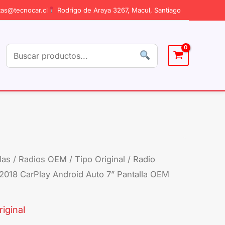
as@tecnocar.cl
Rodrigo de Araya 3267, Macul, Santiago
las
/
Radios OEM / Tipo Original
/ Radio
Radio
018 CarPlay Android Auto 7” Pantalla OEM
Hyundai
Tucson
2015-
iginal