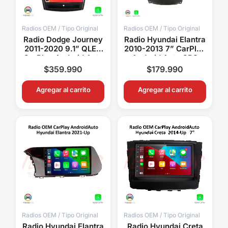
Radios OEM / Tipo Original
Radios OEM / Tipo Original
Radio Dodge Journey
Radio Hyundai Elantra
2011-2020 9.1” QLED
2010-2013 7” CarPlay
CarPlay Android Auto
Android Auto GPS
GPS Bluetooth
Bluetooth Android 15
$
359.990
$
179.990
Android 15 OEM
OEM
Agregar al carrito
Agregar al carrito
Radios OEM / Tipo Original
Radios OEM / Tipo Original
Radio Hyundai Elantra
Radio Hyundai Creta