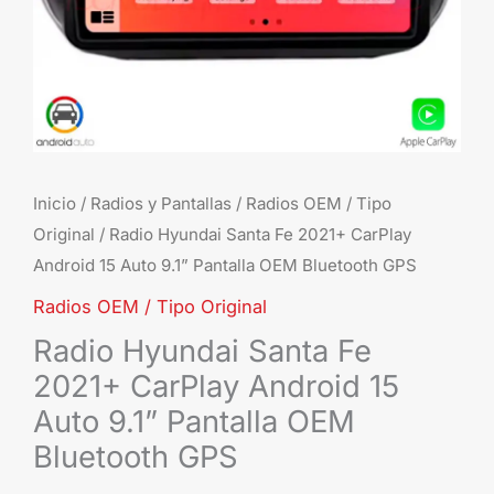
Aut
9.1”
Pant
OE
Blu
GP
can
Inicio
/
Radios y Pantallas
/
Radios OEM / Tipo
Original
/ Radio Hyundai Santa Fe 2021+ CarPlay
Android 15 Auto 9.1” Pantalla OEM Bluetooth GPS
Radios OEM / Tipo Original
Radio Hyundai Santa Fe
2021+ CarPlay Android 15
Auto 9.1” Pantalla OEM
Bluetooth GPS