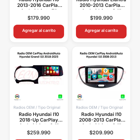
2013-2016 CarPlay
2010-2013 CarPlay
Android Auto 7”
Android Auto 9.1”
Pantalla OEM
Pantalla OEM
$
179.990
$
199.990
Bluetooth GPS
Bluetooth GPS WiFi
Agregar al carrito
Agregar al carrito
Radios OEM / Tipo Original
Radios OEM / Tipo Original
Radio Hyundai I10
Radio Hyundai I10
2018-Up CarPlay
2008-2013 CarPlay
Android Auto 9.1”
Android Auto 9.1”
Pantalla OEM Android
Pantalla OEM Android
$
259.990
$
209.990
15 Bluetooth GPS
15 Bluetooth GPS