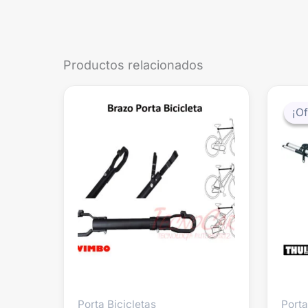
Productos relacionados
¡Of
¡Of
Porta Bicicletas
Porta