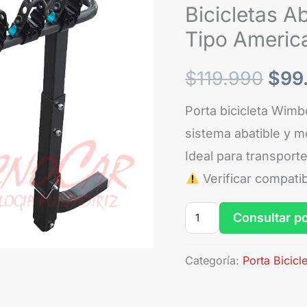
4
Bicicletas A
era:
Bicicletas
Tipo Americ
Abatible
$119
para
$
119.990
$
99
Enganche
Porta bicicleta Wimb
2"
sistema abatible y m
Tipo
Ideal para transporte
Americano
Verificar compati
cantidad
Consultar p
Categoría:
Porta Bicicl