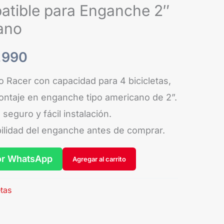
batible para Enganche 2″
es:
ano
.990.
$99.990.
.990
o Racer con capacidad para 4 bicicletas,
ontaje en enganche tipo americano de 2”.
 seguro y fácil instalación.
bilidad del enganche antes de comprar.
or WhatsApp
Agregar al carrito
etas