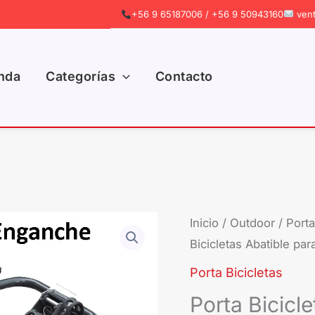
+56 9 65187006 / +56 9 50943160
vent
nda
Categorías
Contacto
Porta
Inicio
/
Outdoor
/
Porta
El
Bicicletas Abatible p
Bicicleta
prec
Wimbo
Porta Bicicletas
Racer
orig
Porta Bicicl