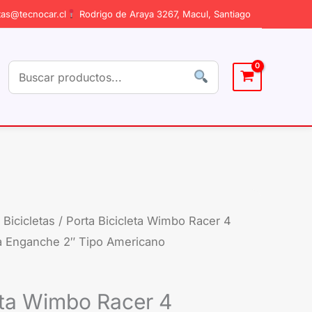
as@tecnocar.cl
Rodrigo de Araya 3267, Macul, Santiago
 Bicicletas
/ Porta Bicicleta Wimbo Racer 4
El
ara Enganche 2″ Tipo Americano
io
precio
inal
actual
eta Wimbo Racer 4