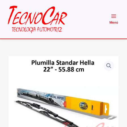
Ir
al
contenido
Plumilla
Hella
Standard
22"
Universal
55,8
cm
Limpiaparabrisas