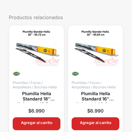
Productos relacionados
Plumillas / Focos /
Plumillas / Focos /
Ampolletas / Bocinas Hella
Ampolletas / Bocinas Hella
Plumilla Hella
Plumilla Hella
Standard 18″
Standard 16″
Universal 45,7 cm
Universal 40,6 cm
Limpiaparabrisas Alta
Limpiaparabrisas Alta
$
6.990
$
6.990
Duración
Duración
Agregar al carrito
Agregar al carrito