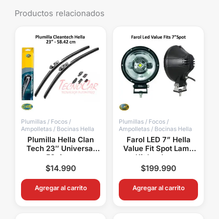
Productos relacionados
Plumillas / Focos /
Plumillas / Focos /
Ampolletas / Bocinas Hella
Ampolletas / Bocinas Hella
Plumilla Hella Clan
Farol LED 7” Hella
Tech 23″ Universal
Value Fit Spot Lamp
58,4 cm
Kit Luz Larga
Limpiaparabrisas Alta
Distancia Off Road
$
14.990
$
199.990
Duración
Agregar al carrito
Agregar al carrito