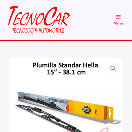
Ir
al
contenido
Plumilla
Hella
Standard
15"
Universal
38
cm
Limpiaparabrisas