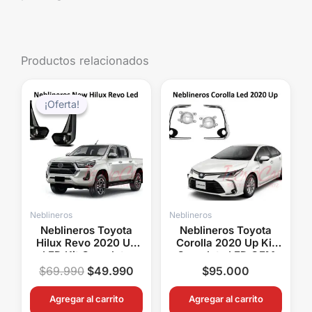
Productos relacionados
El
El
precio
precio
¡Oferta!
¡Oferta!
original
actual
era:
es:
$69.990.
$49.990.
Neblineros
Neblineros
Neblineros Toyota
Neblineros Toyota
Hilux Revo 2020 Up
Corolla 2020 Up Kit
LED Kit Completo
Completo LED OEM
OEM con Switch
con Switch Original
$
69.990
$
49.990
$
95.000
Original
Agregar al carrito
Agregar al carrito