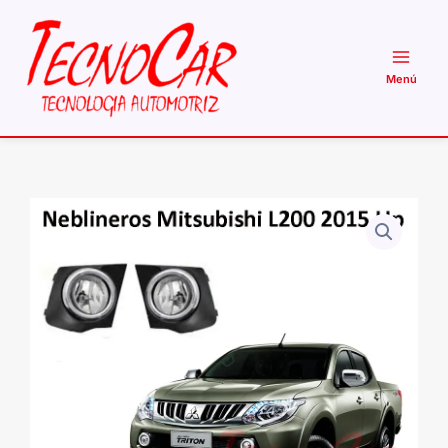
Ir
al
contenido
Neblineros
Mitsubishi
L200
2015-
2018
Kit
Completo
OEM