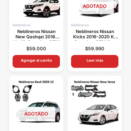
AGOTADO
Neblineros
Neblineros
Neblineros Nissan
Neblineros Nissan
New Qashqai 2018-
Kicks 2016-2020 Kit
Up Kit Completo OEM
Completo OEM Con
Con Switch y Relay
Switch y Relay
$
59.000
$
59.990
Agregar al carrito
Leer más
AGOTADO