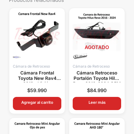
AGOTADO
Cámara de Retroceso
Cámara de Retroceso
Cámara Frontal
Cámara Retroceso
Toyota New Rav4
Portalón Toyota Hilux
2019+ Visión
Revo 2016-2024 OEM
Panorámica Switch
Visión Panorámica
$
59.990
$
84.990
Connection
Agregar al carrito
Leer más