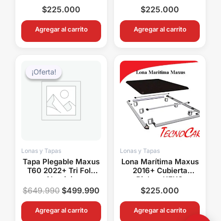
Aluminio KEKO
Cobertor Pickup
$
225.000
$
225.000
Aluminio KEKO
Agregar al carrito
Agregar al carrito
El
El
precio
precio
¡Oferta!
¡Oferta!
original
actual
era:
es:
$649.990.
$499.990.
Lonas y Tapas
Lonas y Tapas
Tapa Plegable Maxus
Lona Marítima Maxus
T60 2022+ Tri Fold
2016+ Cubierta
Aluminio
Pickup KEKO
Impermeable Wimbo
Aluminio Sin Barras
$
649.990
$
499.990
$
225.000
Agregar al carrito
Agregar al carrito