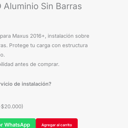
 Aluminio Sin Barras
para Maxus 2016+, instalación sobre
as. Protege tu carga con estructura
io.
ilidad antes de comprar.
vicio de instalación?
+
$
20.000
)
or WhatsApp
Agregar al carrito