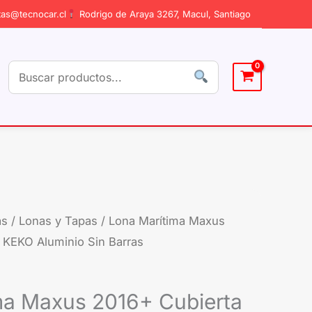
as@tecnocar.cl
Rodrigo de Araya 3267, Macul, Santiago
as
/
Lonas y Tapas
/ Lona Marítima Maxus
 KEKO Aluminio Sin Barras
ma Maxus 2016+ Cubierta