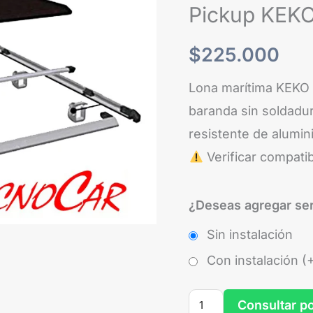
Cubierta
Pickup KEKO
Pickup
KEKO
$
225.000
Aluminio
Lona marítima KEKO 
Sin
baranda sin soldadur
Barras
resistente de alumin
cantidad
Verificar compatib
¿Deseas agregar ser
Sin instalación
Con instalación (
Consultar p