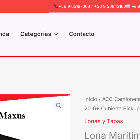
+56 9 65187006 / +56 9 50943160
vent
nda
Categorías
Contacto
Lona
Inicio
/
ACC Camionet
2016+ Cubierta Pickup
Marítima
Maxus
Lonas y Tapas
2016+
Lona Maríti