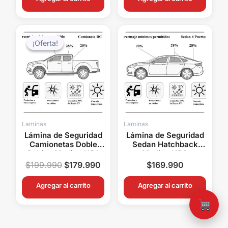
El
El
precio
precio
¡Oferta!
¡Oferta!
original
actual
era:
es:
$199.990.
$179.990.
Laminas
Laminas
Lámina de Seguridad
Lámina de Seguridad
Camionetas Doble
Sedan Hatchback
Cabina Madico USA
Madico USA
Protección UV Anti
Protección UV Anti
$
199.990
$
179.990
$
169.990
Impacto
Impacto Polarizado
Agregar al carrito
Agregar al carrito