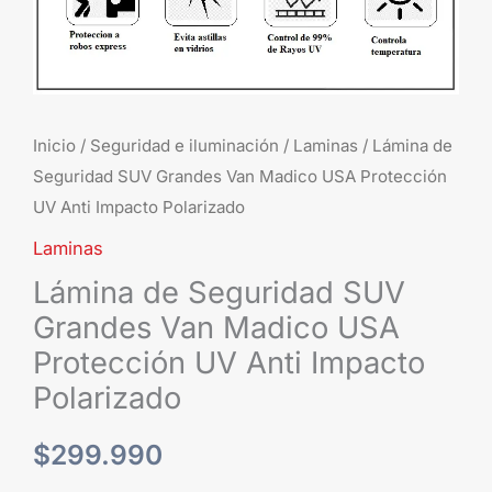
Protección
UV
Anti
Impacto
Polarizado
Inicio
/
Seguridad e iluminación
/
Laminas
/ Lámina de
cantidad
Seguridad SUV Grandes Van Madico USA Protección
UV Anti Impacto Polarizado
Laminas
Lámina de Seguridad SUV
Grandes Van Madico USA
Protección UV Anti Impacto
Polarizado
$
299.990