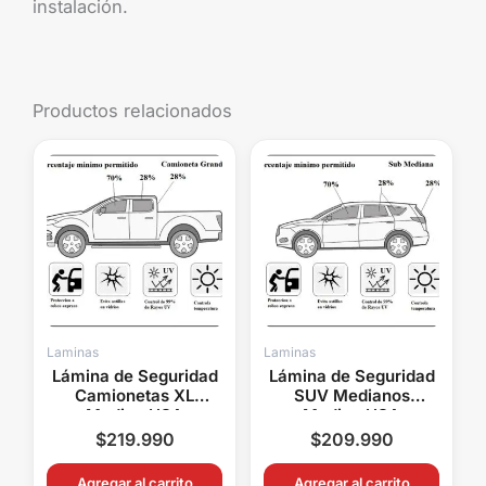
instalación.
Productos relacionados
Laminas
Laminas
Lámina de Seguridad
Lámina de Seguridad
Camionetas XL
SUV Medianos
Madico USA
Madico USA
Protección UV Anti
Protección UV Anti
$
219.990
$
209.990
Impacto Doble Cabina
Impacto Polarizado
Agregar al carrito
Agregar al carrito