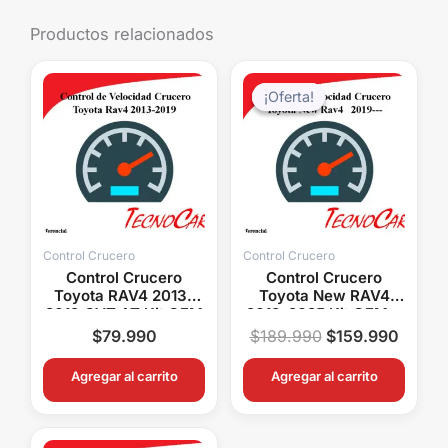
Productos relacionados
El
El
precio
precio
¡Oferta!
¡Oferta!
original
actual
era:
es:
$189.990.
$159.
Control Crucero
Control Crucero
Control Crucero
Control Crucero
Toyota RAV4 2013-
Toyota New RAV4
2019 CVT AT Kit OEM
2019-2025 Kit OEM +
Velocidad Crucero
Comando de Voz
$
79.990
$
189.990
$
159.990
Original
CarPlay Android Auto
Agregar al carrito
Agregar al carrito