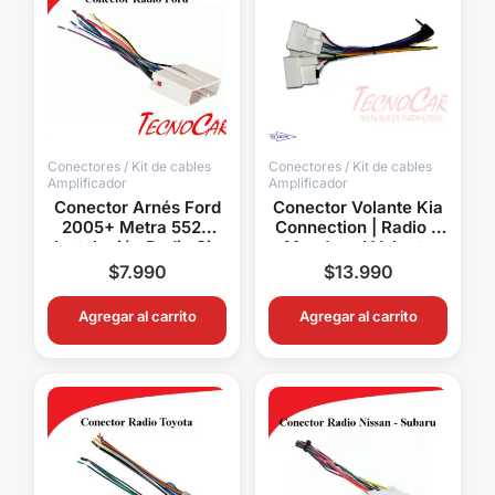
Conectores / Kit de cables
Conectores / Kit de cables
Amplificador
Amplificador
Conector Arnés Ford
Conector Volante Kia
2005+ Metra 5520
Connection | Radio y
Instalación Radio Sin
Mandos al Volante
Corte
$
7.990
$
13.990
Agregar al carrito
Agregar al carrito