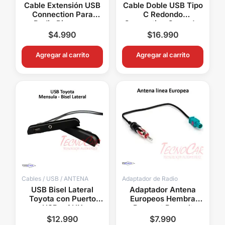
Cable Extensión USB
Cable Doble USB Tipo
Connection Para
C Redondo
Radio Pioneer y
Connection Cargador
Aftermarket
Empotrable Auto
$
4.990
$
16.990
Transferencia y
Universal
Carga
Agregar al carrito
Agregar al carrito
Cables / USB / ANTENA
Adaptador de Radio
USB Bisel Lateral
Adaptador Antena
Toyota con Puerto
Europeos Hembra
USB y AUX
Peugeot Renault
Connection
Volkswagen BMW
$
12.990
$
7.990