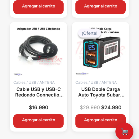
Agregar al carrito
Agregar al carrito
El
El
precio
precio
¡Oferta!
¡Oferta!
original
actual
era:
es:
$29.990.
$24.99
Cables / USB / ANTENA
Cables / USB / ANTENA
Cable USB y USB-C
USB Doble Carga
Redondo Connection
Auto Toyota Subaru
Cargador Empotrable
Mitsubishi 3.0 con
Auto Universal
Voltímetro Connection
$
16.990
$
29.990
$
24.990
Agregar al carrito
Agregar al carrito