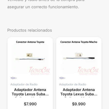
asegurar un correcto funcionamiento.
Productos relacionados
Adaptador de Radio
Adaptador de Radio
Adaptador Antena
Adaptador Antena
Toyota Lexus Subaru
Toyota Lexus Subaru
Daihatsu Hembra
Daihatsu Macho
Radio Auto
Radio Auto
$
7.990
$
9.990
Connection
Connection