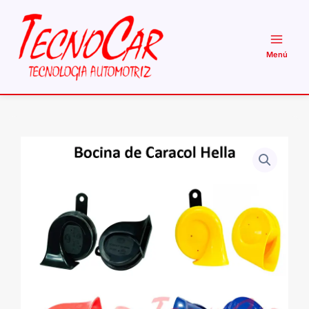
Ir
al
contenido
Bocina
de
Caracol
Hella
12V
Universal
400Hz
500Hz