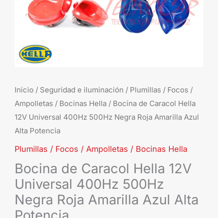
Negra
Roja
Amarilla
Azul
Alta
Potencia
cantidad
Inicio
/
Seguridad e iluminación
/
Plumillas / Focos /
Ampolletas / Bocinas Hella
/ Bocina de Caracol Hella
12V Universal 400Hz 500Hz Negra Roja Amarilla Azul
Alta Potencia
Plumillas / Focos / Ampolletas / Bocinas Hella
Bocina de Caracol Hella 12V
Universal 400Hz 500Hz
Negra Roja Amarilla Azul Alta
Potencia