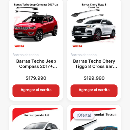
Barras de techo
Barras de techo
Barras Techo Jeep
Barras Techo Chery
Compass 2017+
Tiggo 8 Cross Bar
WingBar Wimbo
Wimbo Aluminio
Aluminio
Portaequipaje
$
179.990
$
199.990
Portaequipaje
Agregar al carrito
Agregar al carrito
El
El
precio
precio
¡Oferta!
¡Oferta!
original
actual
era:
es: