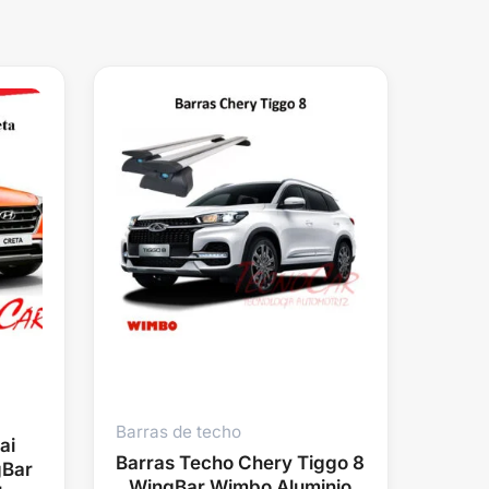
Barras de techo
ai
Barras Techo Chery Tiggo 8
gBar
WingBar Wimbo Aluminio