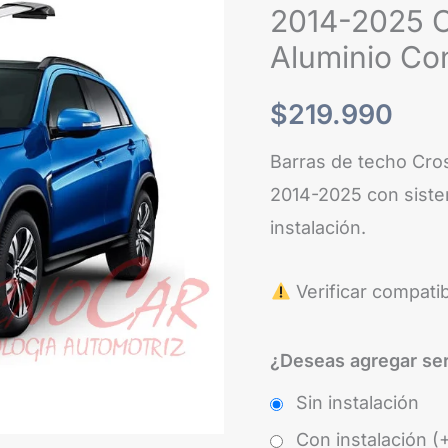
2014-
2014-2025 
2025
Aluminio Co
Cross
Bar
$
219.990
Wimbo
Barras de techo Cro
Aluminio
2014-2025 con sistem
Con
instalación.
Llave
cantidad
Verificar compati
¿Deseas agregar ser
Sin instalación
Con instalación (