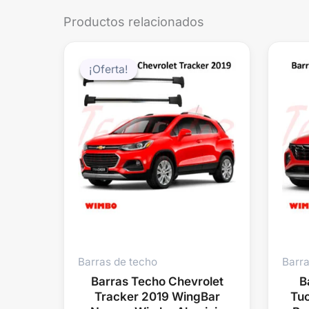
Productos relacionados
El
El
precio
precio
¡Oferta!
¡Oferta!
original
actual
era:
es:
$179.990.
$149.990.
Barras de techo
Barra
Barras Techo Chevrolet
B
Tracker 2019 WingBar
Tu