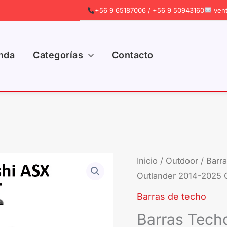
+56 9 65187006 / +56 9 50943160
vent
nda
Categorías
Contacto
Barras
Inicio
/
Outdoor
/
Barr
Outlander 2014-2025 
Techo
Mitsubishi
Barras de techo
Outlander
Barras Techo