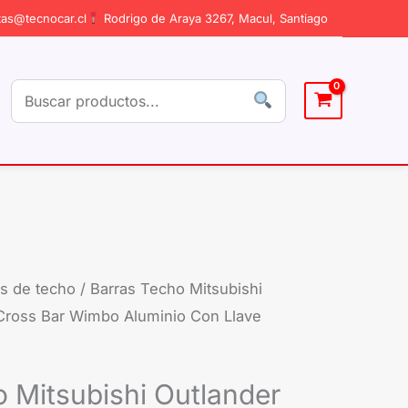
as@tecnocar.cl
Rodrigo de Araya 3267, Macul, Santiago
as de techo
/ Barras Techo Mitsubishi
Cross Bar Wimbo Aluminio Con Llave
 Mitsubishi Outlander