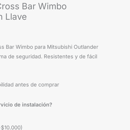
Cross Bar Wimbo
n Llave
ss Bar Wimbo para Mitsubishi Outlander
a de seguridad. Resistentes y de fácil
bilidad antes de comprar
vicio de instalación?
+
$
10.000
)