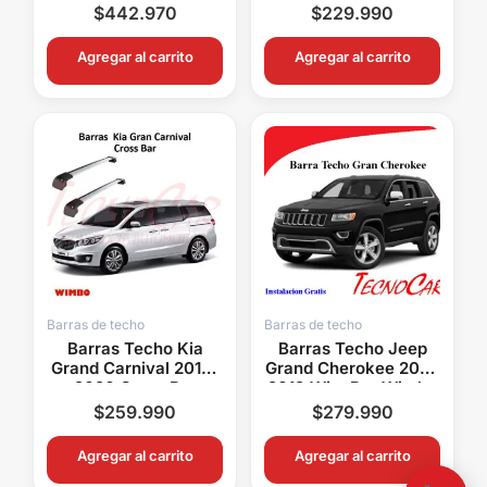
Aluminio Con Llave
Aluminio Con Llave
$
442.970
$
229.990
Premium
Agregar al carrito
Agregar al carrito
Barras de techo
Barras de techo
Barras Techo Kia
Barras Techo Jeep
Grand Carnival 2016-
Grand Cherokee 2011-
2020 Cross Bar
2019 WingBar Wimbo
Wimbo Aluminio Con
Aluminio Con Llave
$
259.990
$
279.990
Llave
Agregar al carrito
Agregar al carrito