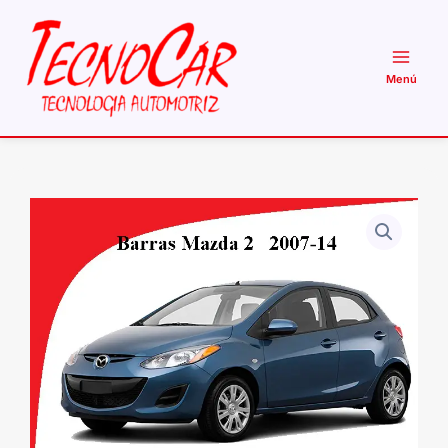
Ir
al
contenido
Barras
Techo
Mazda
2
2007-
2014
WingBar
Wimbo