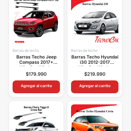
Barras de techo
Barras de techo
Barras Techo Jeep
Barras Techo Hyundai
Compass 2017+
i30 2012-2017
WingBar Wimbo
WingBar Wimbo
Aluminio
Aluminio Con Llave
$
179.990
$
219.990
Portaequipaje
Portaequipaje
Agregar al carrito
Agregar al carrito