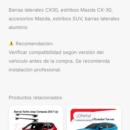
Barras laterales CX30, estribos Mazda CX-30,
accesorios Mazda, estribos SUV, barras laterales
aluminio
Recomendación:
Verificar compatibilidad según versión del
vehículo antes de la compra. Se recomienda
instalación profesional.
Productos relacionados
El
El
precio
precio
¡Oferta!
¡Oferta!
original
actual
era:
es: