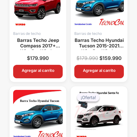
$179.990.
$159.
Barras de techo
Barras de techo
Barras Techo Jeep
Barras Techo Hyundai
Compass 2017+
Tucson 2015-2021
WingBar Wimbo
WingBar Wimbo
Aluminio
Aluminio Con Llave
$
179.990
$
179.990
$
159.990
Portaequipaje
Agregar al carrito
Agregar al carrito
El
El
precio
precio
¡Oferta!
¡Oferta!
original
actual
era:
es:
$179.990.
$159.