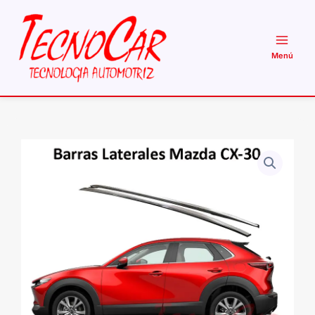
Ir
al
contenido
Barras
Laterales
Mazda
CX-
30
Wimbo
Aluminio
Estribos