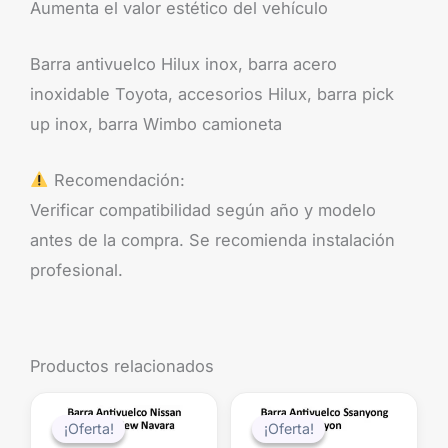
Aumenta el valor estético del vehículo
Barra antivuelco Hilux inox, barra acero
inoxidable Toyota, accesorios Hilux, barra pick
up inox, barra Wimbo camioneta
Recomendación:
Verificar compatibilidad según año y modelo
antes de la compra. Se recomienda instalación
profesional.
Productos relacionados
El
El
El
El
precio
precio
precio
precio
¡Oferta!
¡Oferta!
¡Oferta!
¡Oferta!
original
actual
original
actual