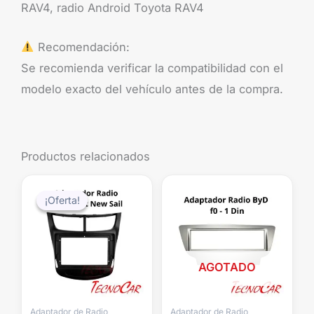
RAV4, radio Android Toyota RAV4
Recomendación:
Se recomienda verificar la compatibilidad con el
modelo exacto del vehículo antes de la compra.
Productos relacionados
El
El
precio
precio
¡Oferta!
¡Oferta!
original
actual
era:
es:
$29.990.
$15.990.
AGOTADO
Adaptador de Radio
Adaptador de Radio