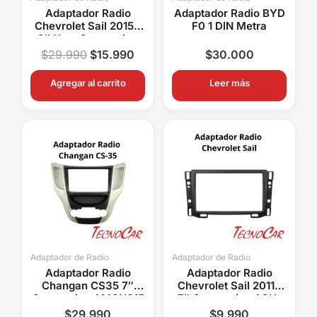
Adaptador Radio
Adaptador Radio BYD
Chevrolet Sail 2015+
F0 1 DIN Metra
9″ New Connection
ACH-035N
$
29.990
$
15.990
$
30.000
Agregar al carrito
Leer más
Adaptador de Radio
Adaptador de Radio
Adaptador Radio
Adaptador Radio
Changan CS35 7″
Chevrolet Sail 2011+
Connection AMCN015
7″ Connection ACH-
002
$
29.990
$
9.990