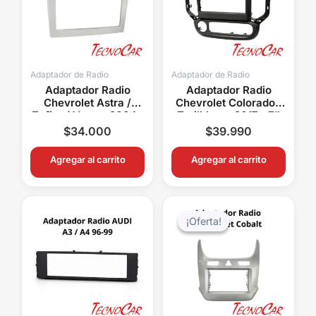
Adaptador de Radio
Adaptador de Radio
Adaptador Radio
Adaptador Radio
Chevrolet Astra /
Chevrolet Colorado /
Zafira / Vectra 2004+
Trailblazer 2017+ 7″
Metra ACHP009
Connection ACH-027
$
34.000
$
39.990
Agregar al carrito
Agregar al carrito
El
El
precio
precio
¡Oferta!
¡Oferta!
original
actual
era:
es:
$48.000.
$39.99