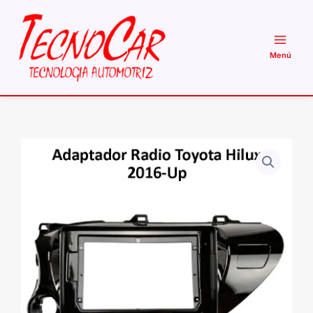
Ir
al
contenido
Adaptador
Radio
Toyota
Hilux
Revo
2016+
10.1
Pulgadas