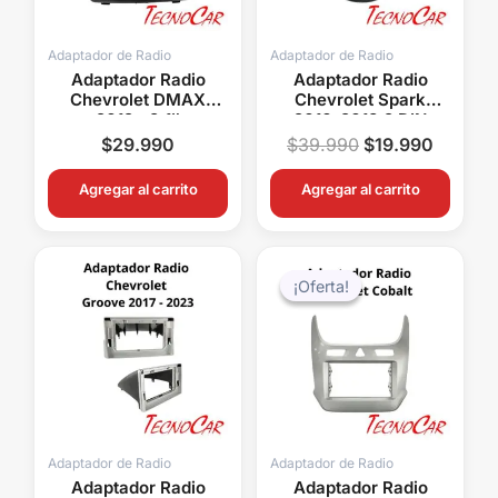
Adaptador de Radio
Adaptador de Radio
Adaptador Radio
Adaptador Radio
Chevrolet DMAX
Chevrolet Spark
2012+ 9.1″
2010-2013 2 DIN
Connection ACH-012N
Connection ACH-006
$
29.990
$
39.990
$
19.990
Agregar al carrito
Agregar al carrito
El
El
precio
precio
¡Oferta!
¡Oferta!
original
actual
era:
es:
$48.000.
$39.99
Adaptador de Radio
Adaptador de Radio
Adaptador Radio
Adaptador Radio