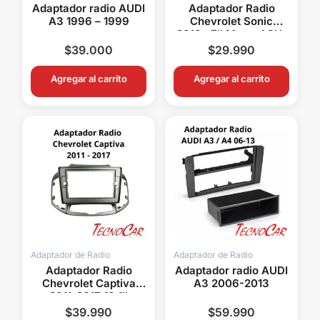
Adaptador radio AUDI
Adaptador Radio
A3 1996 – 1999
Chevrolet Sonic
2012+ 7″ Metra ACH-
007
$
39.000
$
29.990
Agregar al carrito
Agregar al carrito
Adaptador de Radio
Adaptador de Radio
Adaptador Radio
Adaptador radio AUDI
Chevrolet Captiva
A3 2006-2013
2011-2017 10.1″
Connection ACH-
$
39.990
$
59.990