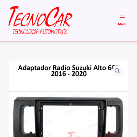
Ir
al
contenido
Adaptador
Radio
Suzuki
Alto
2016+
9.1
Pulgadas
cantidad