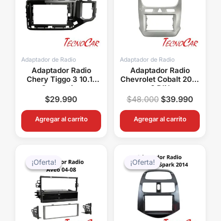
$48.000.
$39.99
Adaptador de Radio
Adaptador de Radio
Adaptador Radio
Adaptador Radio
Chery Tiggo 3 10.1″
Chevrolet Cobalt 2016
Connection
2 DIN
AMCE017T
$
29.990
$
48.000
$
39.990
Agregar al carrito
Agregar al carrito
El
El
El
El
precio
precio
precio
precio
¡Oferta!
¡Oferta!
¡Oferta!
¡Oferta!
original
actual
original
actual
era:
es:
era:
es:
$39.990.
$29.990.
$29.990.
$19.99