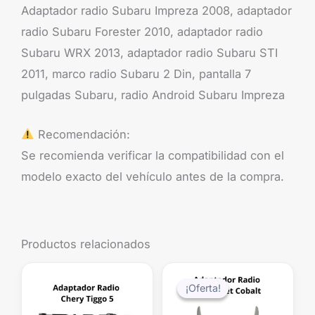
Adaptador radio Subaru Impreza 2008, adaptador
radio Subaru Forester 2010, adaptador radio
Subaru WRX 2013, adaptador radio Subaru STI
2011, marco radio Subaru 2 Din, pantalla 7
pulgadas Subaru, radio Android Subaru Impreza
Recomendación:
Se recomienda verificar la compatibilidad con el
modelo exacto del vehículo antes de la compra.
Productos relacionados
El
El
precio
precio
¡Oferta!
¡Oferta!
original
actual
era:
es: