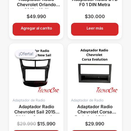
Chevrolet Orlando
F0 1 DIN Metra
2018+ 10.1″
Connection ACH-
$
49.990
$
30.000
050T
Agregar al carrito
Leer más
El
El
precio
precio
¡Oferta!
¡Oferta!
original
actual
era:
es:
$29.990.
$15.990.
Adaptador de Radio
Adaptador de Radio
Adaptador Radio
Adaptador Radio
Chevrolet Sail 2015+
Chevrolet Corsa
9″ New Connection
Evolution 1 DIN con
ACH-035N
Bandeja Metra ACH11-
$
29.990
$
15.990
$
29.990
1502