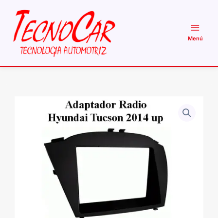
Ir
al
contenido
Adaptador
Radio
Hyundai
Tucson
2014-
2015
7
Pulgadas