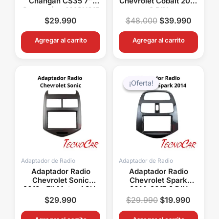
Changan CS35 7″
Chevrolet Cobalt 2016
Connection AMCN015
2 DIN
$
29.990
$
48.000
$
39.990
Agregar al carrito
Agregar al carrito
El
El
precio
precio
¡Oferta!
¡Oferta!
original
actual
era:
es:
$29.990.
$19.99
Adaptador de Radio
Adaptador de Radio
Adaptador Radio
Adaptador Radio
Chevrolet Sonic
Chevrolet Spark
2012+ 7″ Metra ACH-
2014-2017 2 DIN
007
Connection ACH-018
$
29.990
$
29.990
$
19.990