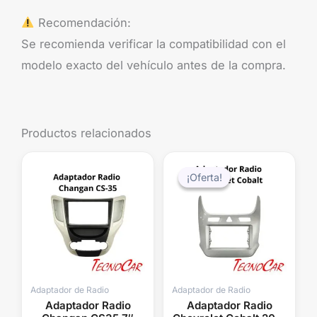
Recomendación:
Se recomienda verificar la compatibilidad con el
modelo exacto del vehículo antes de la compra.
Productos relacionados
El
El
precio
precio
¡Oferta!
¡Oferta!
original
actual
era:
es:
$48.000.
$39.99
Adaptador de Radio
Adaptador de Radio
Adaptador Radio
Adaptador Radio