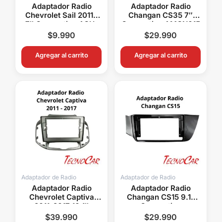
Adaptador Radio
Adaptador Radio
Chevrolet Sail 2011+
Changan CS35 7″
7″ Connection ACH-
Connection AMCN015
002
$
9.990
$
29.990
Agregar al carrito
Agregar al carrito
Adaptador de Radio
Adaptador de Radio
Adaptador Radio
Adaptador Radio
Chevrolet Captiva
Changan CS15 9.1″
2011-2017 10.1″
Connection
Connection ACH-
AMCN029N
$
39.990
$
29.990