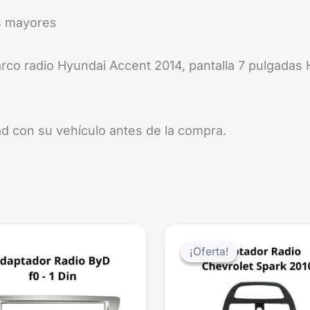
es mayores
co radio Hyundai Accent 2014, pantalla 7 pulgadas H
d con su vehículo antes de la compra.
El
precio
¡Oferta!
¡Oferta!
original
era:
$39.990