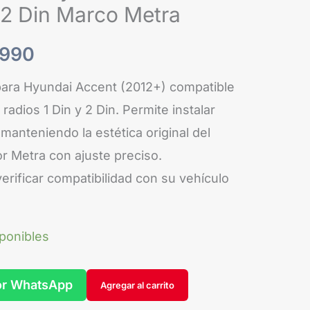
 2 Din Marco Metra
es:
990.
$29.990.
.990
para Hyundai Accent (2012+) compatible
 radios 1 Din y 2 Din. Permite instalar
manteniendo la estética original del
or Metra con ajuste preciso.
ficar compatibilidad con su vehículo
sponibles
or WhatsApp
Agregar al carrito