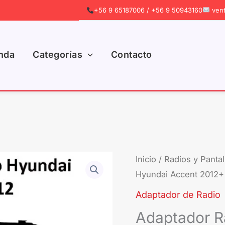
+56 9 65187006 / +56 9 50943160
vent
nda
Categorías
Contacto
Adaptador
Inicio
/
Radios y Pantal
El
Hyundai Accent 2012+ 
Radio
prec
Hyundai
Adaptador de Radio
Accent
origi
Adaptador R