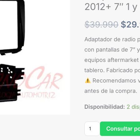
2012+
2012+ 7″ 1 y
era:
7"
1
$39.
$
39.990
$
29
y
Adaptador de radio 
2
con pantallas de 7” y
Din
equipos aftermarket 
Marco
tablero. Fabricado p
Metra
Recomendamos veri
cantidad
antes de la compra.
Disponibilidad:
2 di
Consultar p