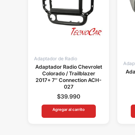
Adaptador de Radio
Adap
Adaptador Radio Chevrolet
Ada
Colorado / Trailblazer
2017+ 7″ Connection ACH-
027
$
39.990
Agregar al carrito