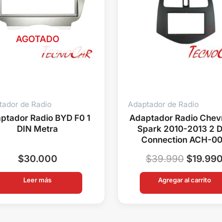
AGOTADO
tador de Radio
Adaptador de Radio
ptador Radio BYD F0 1
Adaptador Radio Chevr
DIN Metra
Spark 2010-2013 2 
Connection ACH-0
$
30.000
$
39.990
$
19.99
Leer más
Agregar al carrito