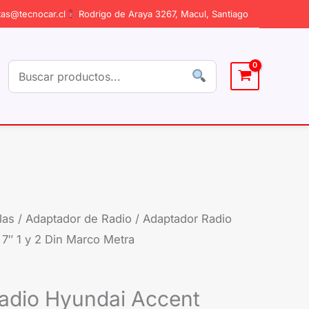
as@tecnocar.cl
Rodrigo de Araya 3267, Macul, Santiago
las
/
Adaptador de Radio
/ Adaptador Radio
El
7″ 1 y 2 Din Marco Metra
io
precio
nal
actual
adio Hyundai Accent