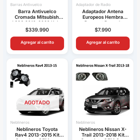
Barras Antivuelco
Adaptador de Radio
Barra Antivuelco
Adaptador Antena
Cromada Mitsubishi
Europeos Hembra
L200 2016-2022 Keko
Peugeot Renault
K1 Decorativa Pick Up
Volkswagen BMW Audi
$
339.990
$
7.990
Connection
Agregar al carrito
Agregar al carrito
AGOTADO
Neblineros
Neblineros
Neblineros Toyota
Neblineros Nissan X-
Rav4 2013-2015 Kit
Trail 2013-2018 Kit