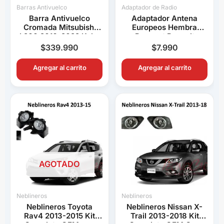
Barras Antivuelco
Adaptador de Radio
Barra Antivuelco
Adaptador Antena
Cromada Mitsubishi
Europeos Hembra
L200 2016-2022 Keko
Peugeot Renault
K1 Decorativa Pick Up
Volkswagen BMW Audi
$
339.990
$
7.990
Connection
Agregar al carrito
Agregar al carrito
AGOTADO
Neblineros
Neblineros
Neblineros Toyota
Neblineros Nissan X-
Rav4 2013-2015 Kit
Trail 2013-2018 Kit